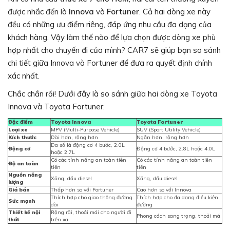
được nhắc đến là
Innova
và
Fortuner
. Cả hai dòng xe này
đều có những ưu điểm riêng, đáp ứng nhu cầu đa dạng của
khách hàng. Vậy làm thế nào để lựa chọn được dòng xe phù
hợp nhất cho chuyến đi của mình? CAR7 sẽ giúp bạn so sánh
chi tiết giữa Innova và Fortuner để đưa ra quyết định chính
xác nhất.
Chắc chắn rồi! Dưới đây là so sánh giữa hai dòng xe Toyota
Innova và Toyota Fortuner:
Đặc điểm
Toyota Innova
Toyota Fortuner
Loại xe
MPV (Multi-Purpose Vehicle)
SUV (Sport Utility Vehicle)
Kích thước
Dài hơn, rộng hơn
Ngắn hơn, rộng hơn
Đa số là động cơ 4 bước, 2.0L
Động cơ
Động cơ 4 bước, 2.8L hoặc 4.0L
hoặc 2.7L
Có các tính năng an toàn tiên
Có các tính năng an toàn tiên
Độ an toàn
tiến
tiến
Nguồn năng
Xăng, dầu diesel
Xăng, dầu diesel
lượng
Giá bán
Thấp hơn so với Fortuner
Cao hơn so với Innova
Thích hợp cho giao thông đường
Thích hợp cho đa dạng điều kiện
Sức mạnh
dài
đường
Thiết kế nội
Rộng rãi, thoải mái cho người đi
Phong cách sang trọng, thoải mái
thất
trên xa