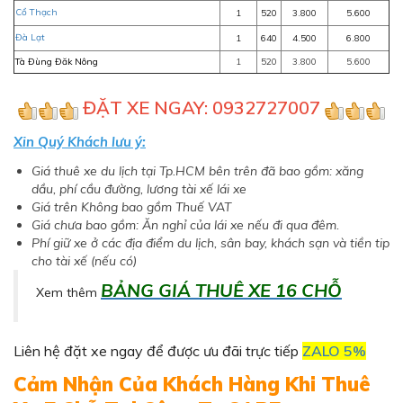
Cổ Thạch
1
520
3.800
5.600
Đà Lạt
1
640
4.500
6.800
Tà Đùng Đăk Nông
1
520
3.800
5.600
ĐẶT XE NGAY: 0932727007
Xin Quý Khách lưu ý:
Giá thuê xe du lịch tại Tp.HCM bên trên đã bao gồm: xăng
dầu, phí cầu đường, lương tài xế lái xe
Giá trên Không bao gồm Thuế VAT
Giá chưa bao gồm: Ăn nghỉ của lái xe nếu đi qua đêm.
Phí giữ xe ở các địa điểm du lịch, sân bay, khách sạn và tiền tip
cho tài xế (nếu có)
BẢNG GIÁ THUÊ XE 16 CHỖ
Xem thêm
Liên hệ đặt xe ngay để được ưu đãi trực tiếp
ZALO 5%
Cảm Nhận Của Khách Hàng Khi Thuê