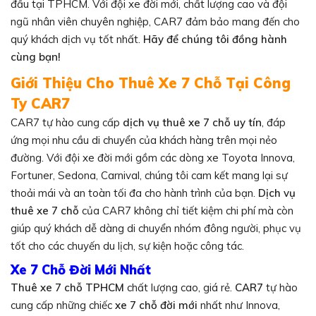
đầu tại TPHCM. Với đội xe đời mới, chất lượng cao và đội
ngũ nhân viên chuyên nghiệp, CAR7 đảm bảo mang đến cho
quý khách dịch vụ tốt nhất.
Hãy để chúng tôi đồng hành
cùng bạn!
Giới Thiệu Cho Thuê Xe 7 Chỗ Tại Công
Ty CAR7
CAR7 tự hào cung cấp
dịch vụ thuê xe 7 chỗ uy tín
, đáp
ứng mọi nhu cầu di chuyển của khách hàng trên mọi nẻo
đường. Với đội xe đời mới gồm các dòng xe Toyota Innova,
Fortuner, Sedona, Carnival, chúng tôi cam kết mang lại sự
thoải mái và an toàn tối đa cho hành trình của bạn.
Dịch vụ
thuê xe 7 chỗ
của CAR7 không chỉ tiết kiệm chi phí mà còn
giúp quý khách dễ dàng di chuyển nhóm đông người, phục vụ
tốt cho các chuyến du lịch, sự kiện hoặc công tác.
Xe 7 Chỗ Đời Mới Nhất
Thuê xe 7 chỗ TPHCM
chất lượng cao, giá rẻ.
CAR7
tự hào
cung cấp những chiếc
xe 7 chỗ đời mới
nhất như Innova,