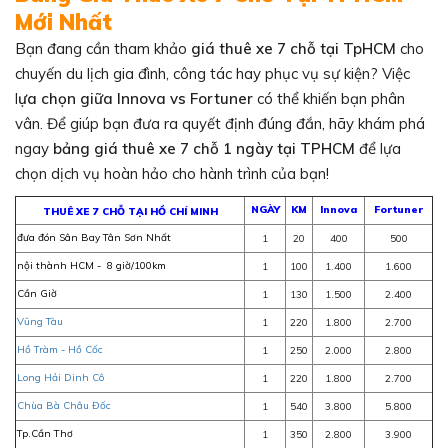
Mới Nhất
Bạn đang cần tham khảo
giá
thuê xe 7 chỗ tại TpHCM
cho
chuyến du lịch gia đình, công tác hay phục vụ sự kiện? Việc
l
ựa chọn giữa Innova vs Fortuner
có thể khiến bạn phân
vân. Để giúp bạn đưa ra quyết định đúng đắn, hãy khám phá
ngay
bảng giá thuê xe 7 chỗ 1 ngày tại TPHCM
để lựa
chọn dịch vụ hoàn hảo cho hành trình của bạn!
NGÀY
KM
Innova
Fortuner
THUÊ XE 7 CHỖ TẠI HỒ CHÍ MINH
đưa đón Sân Bay Tân Sơn Nhất
1
20
400
500
nội thành HCM - 8 giờ/100km
1
100
1.400
1.600
Cần Giờ
1
130
1.500
2.400
Vũng Tàu
1
220
1.800
2.700
Hồ Tràm - Hồ Cốc
1
250
2.000
2.800
Long Hải Dinh Cô
1
220
1.800
2.700
Chùa Bà Châu Đốc
1
540
3.800
5.800
Tp.Cần Thơ
1
350
2.800
3.900