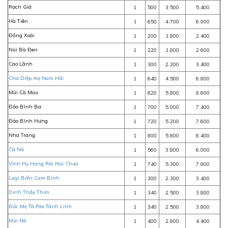
Rạch Giá
1
500
3.500
5.400
Hà Tiên
1
650
4.700
6.900
Đồng Xoài
1
200
1.800
2.400
Núi Bà Đen
1
220
1.800
2.600
Cao Lãnh
1
300
2.200
3.400
Cha Diệp mẹ Nam Hải
1
640
4.500
6.800
Mũi Cà Mau
1
820
5.800
8.600
Đảo Bình Ba
1
700
5.000
7.400
Đảo Bình Hưng
1
720
5.200
7.600
Nha Trang
1
800
5.800
8.400
Cà Ná
1
560
3.800
6.000
Vĩnh Hy Hang Rái Núi Chúa
1
740
5.300
7.800
Lagi Biển Cam Bình
1
300
2.300
3.400
Dinh Thầy Thím
1
340
2.500
3.800
Đức Mẹ Tà Pao Tánh Linh
1
340
2.500
3.800
Mũi Né
1
400
2.800
4.400