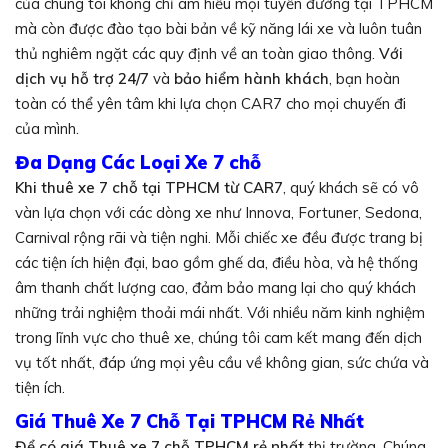
của chúng tôi không chỉ am hiểu mọi tuyến đường tại TPHCM
mà còn được đào tạo bài bản về kỹ năng lái xe và luôn tuân
thủ nghiêm ngặt các quy định về an toàn giao thông.
Với
dịch vụ hỗ trợ 24/7
và
bảo hiểm hành khách
, bạn hoàn
toàn có thể yên tâm khi lựa chọn CAR7 cho mọi chuyến đi
của mình.
Đa Dạng Các Loại Xe 7 chỗ
Khi thuê xe 7 chỗ tại TPHCM từ CAR7
, quý khách sẽ có vô
vàn lựa chọn với các dòng xe như Innova, Fortuner, Sedona,
Carnival rộng rãi và tiện nghi. Mỗi chiếc xe đều được trang bị
các tiện ích hiện đại, bao gồm ghế da, điều hòa, và hệ thống
âm thanh chất lượng cao, đảm bảo mang lại cho quý khách
những trải nghiệm thoải mái nhất. Với nhiều năm kinh nghiệm
trong lĩnh vực cho thuê xe, chúng tôi cam kết mang đến dịch
vụ tốt nhất, đáp ứng mọi yêu cầu về không gian, sức chứa và
tiện ích.
Giá Thuê Xe 7 Chỗ Tại TPHCM Rẻ Nhất
Để có giá Thuê xe 7 chỗ TPHCM rẻ nhất
thị trường. Chúng